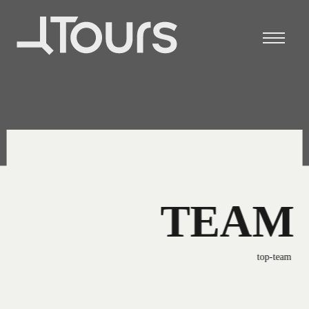
TEAM
top
team