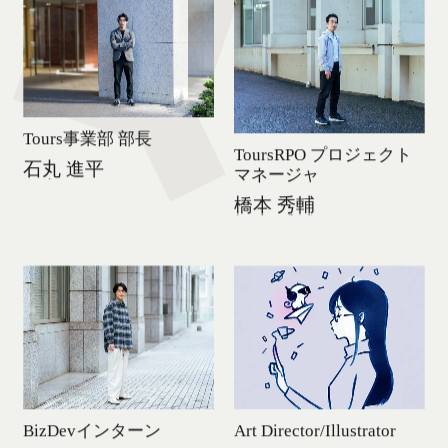
Tours事業部 部長
ToursRPO プロジェクト
石丸 進平
マネージャ
石丸 進平
橋本 秀輔
石丸 進平
橋本 秀輔
橋本 秀輔
BizDevインターン
Art Director/Illustrator