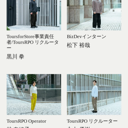
ToursforStore事業責任
BizDevインターン
者/ToursRPO リクルータ
松下 裕哉
ー
松下 裕哉
松下 裕哉
黒川 拳
黒川 拳
黒川 拳
ToursRPO Operator
ToursRPO リクルーター