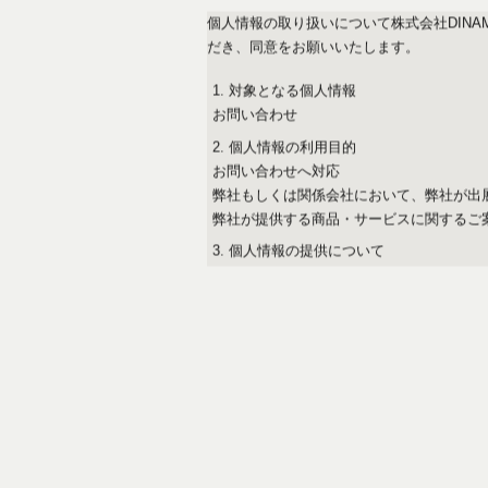
個人情報の取り扱いについて株式会社DIN
だき、同意をお願いいたします。
対象となる個人情報
お問い合わせ
個人情報の利用目的
お問い合わせへ対応
弊社もしくは関係会社において、弊社が出
弊社が提供する商品・サービスに関するご
個人情報の提供について
法令に基づく場合を除き、取得した個人情
個人情報の取扱の委託について
当社は、２．項で示した利用目的の達成の
価を行い、適切な企業等に委託します。
個人情報の開示等
当社は、１．項で示した個人情報について
消去及び第三者への提供の停止）に応じま
任意性