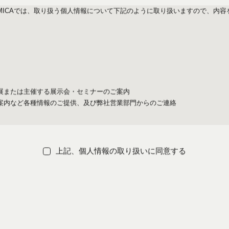
AMICAでは、取り扱う個人情報について下記のように取り扱いますので、内容
展または主催する展示会・セミナーのご案内
案内など各種情報のご提供、及び弊社営業部門からのご連絡
報を第三者に提供することはありません。
上記、個人情報の取り扱いに同意する
ために必要な範囲で、業務を委託する場合があります。その際には、安全管
、本人からの開示等（利用目的の通知、開示、内容の訂正・追加又は削除、
すので、その場合は下記の問合わせ窓口までご連絡ください。