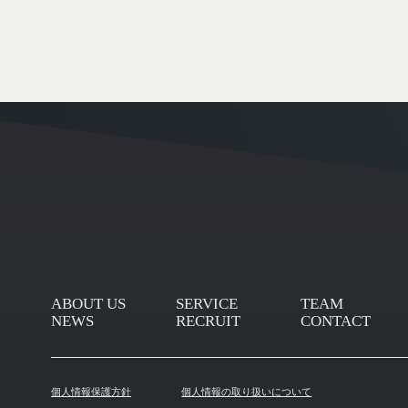
個人情報の提出は任意ですが、必要な事項
ご了承ください。
その他
当WebサイトではWebページの利用状況を把握する
するため、「cookie」を使用しています。Go
づいて管理されています。Google Analyt
ください。
Google アナリティクス利用規約
https://www.google.com/analytics/terms/jp.
Google のプライバシー ポリシー
https://policies.google.com/privacy
個人情報の安全管理措置について
取得した個人情報については、漏洩、減失
ます。お問合せへの回答後、取得した個人
ABOUT US
SERVICE
TEAM
問合わせ窓口
ABOUT US
SERVICE
TEAM
NEWS
RECRUIT
CONTACT
株式会社DINAMICA
ABOUT US
SERVICE
TEAM
NEWS
RECRUIT
CONTACT
個人情報保護管理者：濵田 祐輔
NEWS
RECRUIT
CONTACT
Mail：info@dinamica.co.jp
個人情報保護方針
個人情報の取り扱いについて